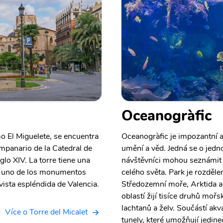
Oceanogràfic
o El Miguelete, se encuentra
Oceanogràfic je impozantní 
ampanario de la Catedral de
umění a věd. Jedná se o jedno
lo XIV. La torre tiene una
návštěvníci mohou seznámit
s uno de los monumentos
celého světa. Park je rozděle
vista espléndida de Valencia.
Středozemní moře, Arktida a
oblastí žijí tisíce druhů mořs
lachtanů a želv. Součástí akvá
Více o Torre del Micalet
tunely, které umožňují jedin