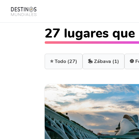
27 lugares que 
⭐ Todo
(27)
🎠 Zábava
(1)
⚽ F