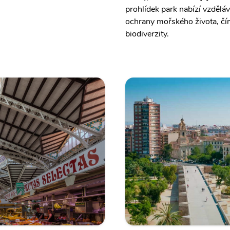
prohlídek park nabízí vzdělá
ochrany mořského života, čí
biodiverzity.