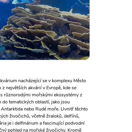
akvárium nacházející se v komplexu Město
 z největších akvárií v Evropě, kde se
 s různorodými mořskými ekosystémy z
n do tematických oblastí, jako jsou
 Antarktida nebo Rudé moře. Uvnitř těchto
kých živočichů, včetně žraloků, delfínů,
ria je i delfinárium a fascinující podvodní
ečný pohled na mořské živočichy. Kromě