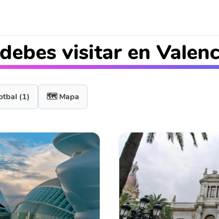
debes visitar en Valenc
otbal
(1)
🗺️ Mapa