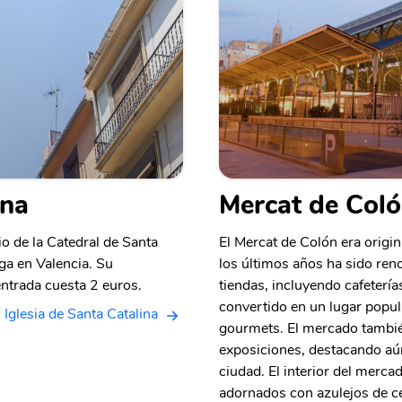
ina
Mercat de Col
io de la Catedral de Santa
El Mercat de Colón era origi
ga en Valencia. Su
los últimos años ha sido re
entrada cuesta 2 euros.
tiendas, incluyendo cafetería
convertido en un lugar popul
 Iglesia de Santa Catalina
gourmets. El mercado tambié
exposiciones, destacando aún
ciudad. El interior del merca
adornados con azulejos de c