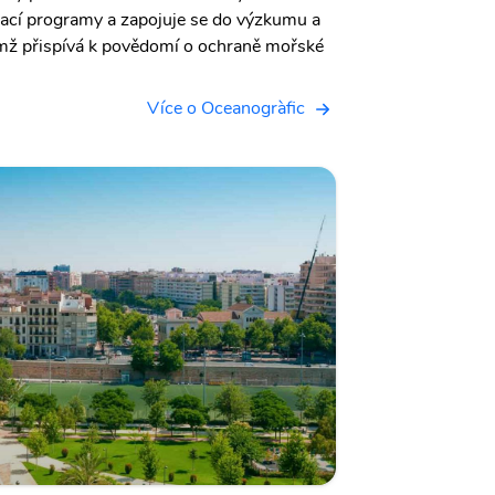
vací programy a zapojuje se do výzkumu a
mž přispívá k povědomí o ochraně mořské
Více o Oceanogràfic