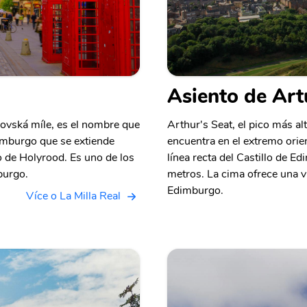
Asiento de Art
lovská míle, es el nombre que
Arthur's Seat, el pico más al
dimburgo que se extiende
encuentra en el extremo orie
io de Holyrood. Es uno de los
línea recta del Castillo de E
burgo.
metros. La cima ofrece una 
Edimburgo.
Více o La Milla Real