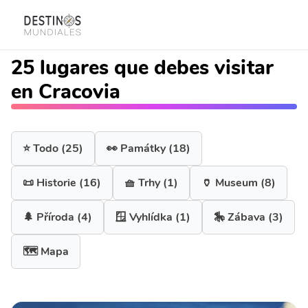
25 lugares que debes visitar
en Cracovia
⭐ Todo
(25)
👀 Památky
(18)
📜 Historie
(16)
🧺 Trhy
(1)
🏺 Museum
(8)
🌲 Příroda
(4)
🪟 Vyhlídka
(1)
🎠 Zábava
(3)
🗺️ Mapa