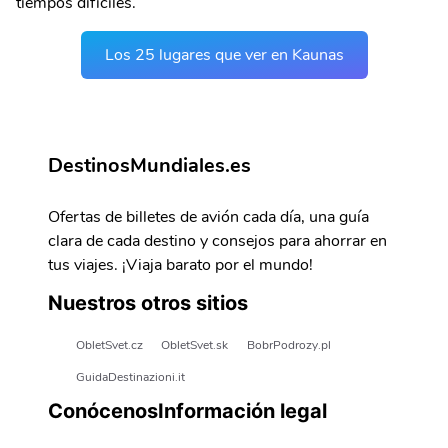
tiempos difíciles.
Los 25 lugares que ver en Kaunas
DestinosMundiales.es
Ofertas de billetes de avión cada día, una guía
clara de cada destino y consejos para ahorrar en
tus viajes. ¡Viaja barato por el mundo!
Nuestros otros sitios
ObletSvet.cz
ObletSvet.sk
BobrPodrozy.pl
GuidaDestinazioni.it
Conócenos
Información legal