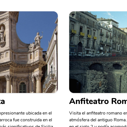
ta
Anfiteatro Ro
impresionante ubicada en el
Visita el anfiteatro romano e
arroca fue construida en el
atmósfera del antiguo Roma. 
ás significativos de Sicilia.
en el siglo 2 y podía acomo